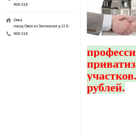
908-318
Омск
город Омск ул.Заозерная д.11 Б
908-318
професси
приватиз
участков.
рублей.