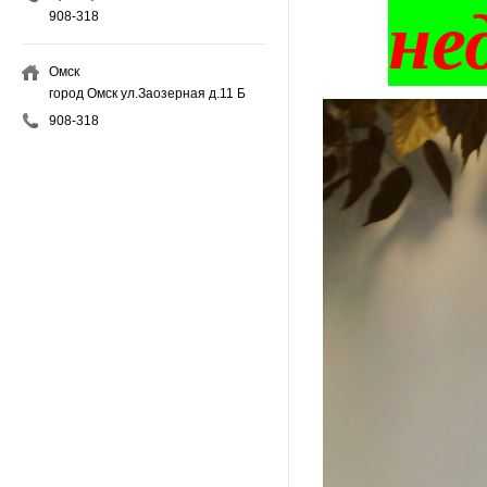
не
908-318
Омск
город Омск ул.Заозерная д.11 Б
908-318