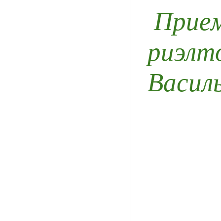
Прие
риэлто
Василь