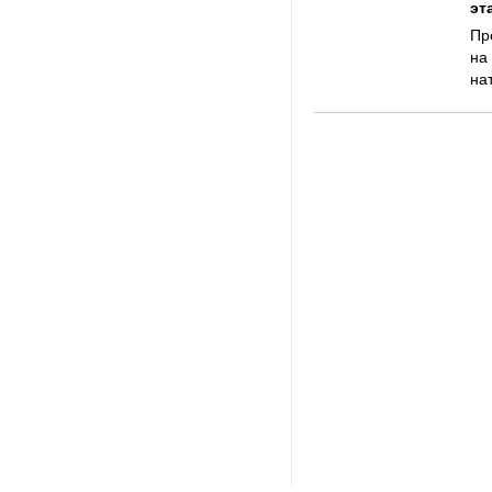
эт
​П
на
на