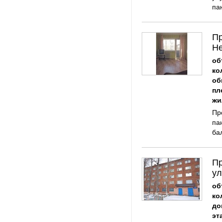
па
Пр
Не
об
ко
об
пл
жи
​П
па
ба
Пр
ул
об
ко
до
эт