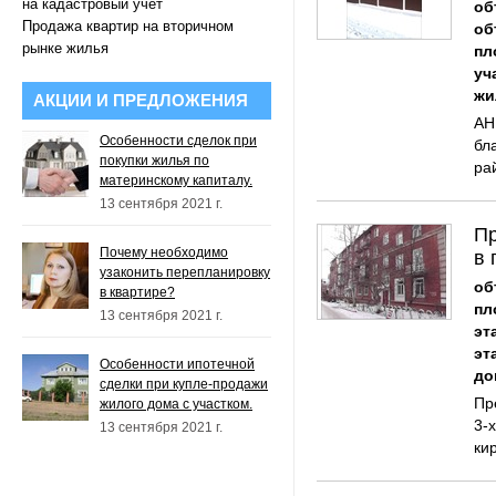
на кадастровый учет
об
Продажа квартир на вторичном
об
рынке жилья
пл
уч
жи
АКЦИИ И ПРЕДЛОЖЕНИЯ
АН
Особенности сделок при
бл
покупки жилья по
ра
материнскому капиталу.
13 сентября 2021 г.
Пр
Почему необходимо
в 
узаконить перепланировку
об
в квартире?
пл
13 сентября 2021 г.
эт
эт
Особенности ипотечной
до
сделки при купле-продажи
​П
жилого дома с участком.
3-
13 сентября 2021 г.
кир