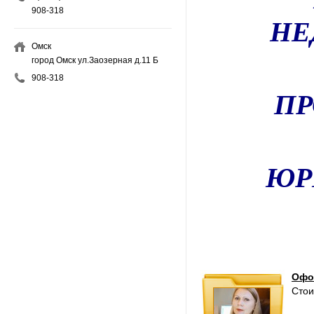
908-318
НЕ
Омск
город Омск ул.Заозерная д.11 Б
908-318
П
ЮР
Офо
Стои